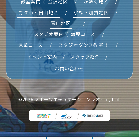
教室案内
金沢地区
かほく地区
野々市・白山地区
小松・加賀地区
富山地区
スタジオ案内
幼児コース
児童コース
スタジオダンス教室
イベント案内
スタッフ紹介
お問い合わせ
©2026 スポーツエデュケーションレオ Co., Ltd.